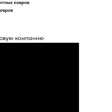
итных ковров
ковров
говую компанию