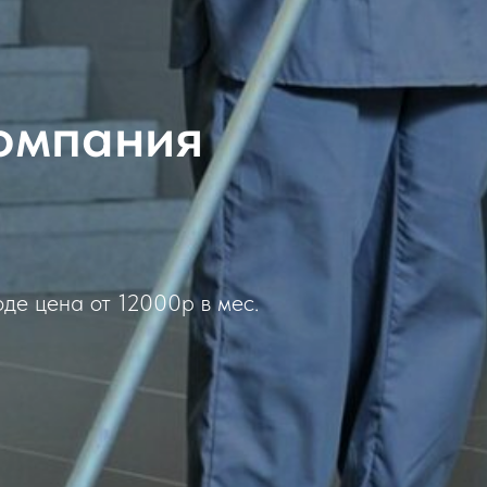
омпания
де цена от 12000р в мес.