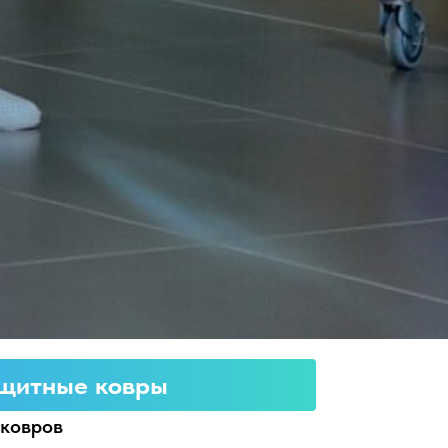
ащитные ковры
 ковров