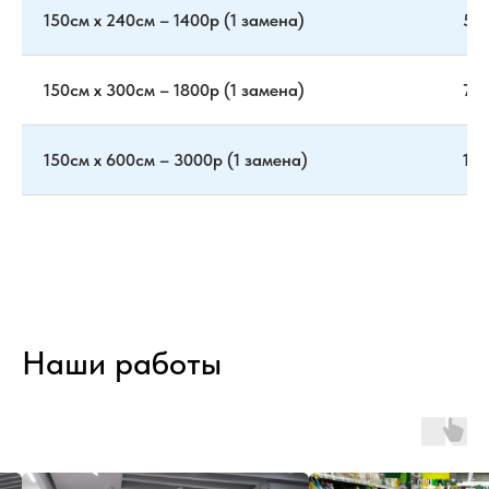
150см х 240см – 1400р (1 замена)
560
150см х 300см – 1800р (1 замена)
720
150см х 600см – 3000р (1 замена)
120
Наши работы