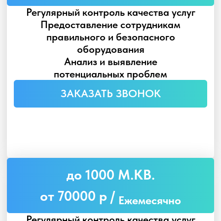
от 70000 р /
Ежемесячно
Регулярный контроль качества услуг
Долгосрочное сотрудничество по
влажной уборке
Постоянное улучшение
процессов эффективности
работы
ЗАКАЗАТЬ ЗВОНОК
от 1000 М.КВ.
ДОГОВОРНАЯ
Регулярный контроль качества услуг
Предоставление любых видов
клининговых услуг
Влажная уборка
профессиональными