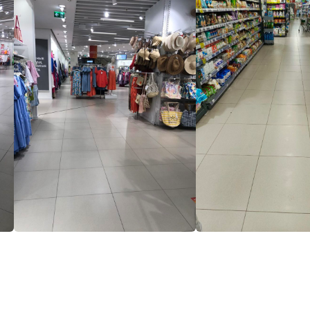
Что мы предлагаем?
✔
Качественную уборку помещений в Нижнем
Новгороде
✔
Возможность внесения изменений в график
уборки по вашему желанию
✔
Использование высокотехнологичного
оборудования
✔
Для постоянных клиентов система скидок и
акции
✔
Возможность выбора цикла
обслуживания(сезон, круглый год)
Генеральная уборка – это процесс
поддержания чистоты и порядка в магазинах,