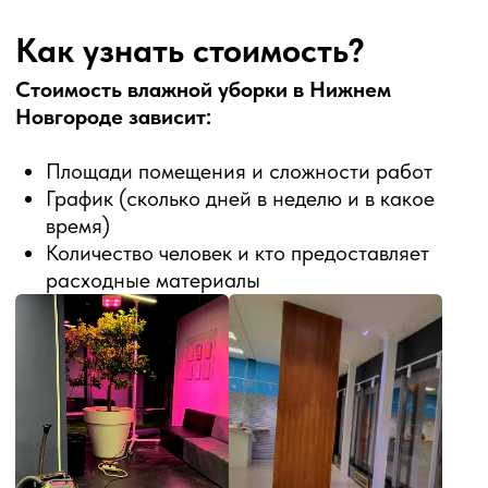
супермаркетах, торговых центрах и других
торговых объектах. Эта услуга имеет большое
значение для успешной работы торговых
предприятий, так как чистота и ухоженность
помещений создают приятную атмосферу для
покупателей и повышают их уровень
комфорта.
Генеральная уборка является важным
процессом для поддержания чистоты и
порядка в магазинах, супермаркетах и других
торговых точках. Качественная уборка
помогает создать комфортную атмосферу для
клиентов и улучшить их общее впечатление от
посещения.