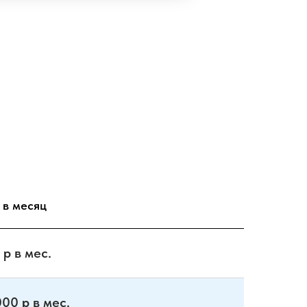
 в месяц
 р в мес.
000 р в мес.