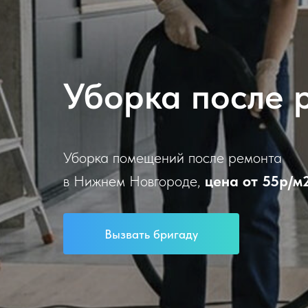
Уборка после 
Уборка помещений после ремонта
в Нижнем Новгороде,
цена от 55р/м2
Вызвать бригаду