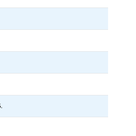
.
.
.